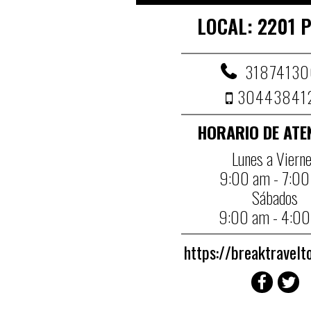
LOCAL: 2201 P
3187413
30443841
HORARIO DE ATE
Lunes a Viern
9:00 am - 7:0
Sábados
9:00 am - 4:0
https://breaktravelt