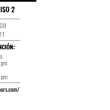
ISO 2
008
27
NCIÓN:
es
0 pm
0 pm
ours.com/