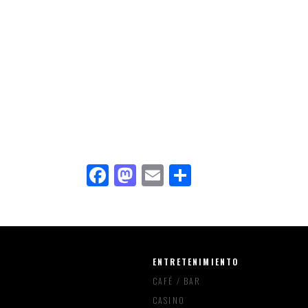
Facebook
Mastodon
Email
Compartir
ENTRETENIMIENTO
CAFÉ / BAR
CASINO