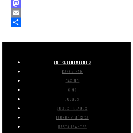
Facebook
Mastodon
Email
Compartir
ENTRETENIMIENTO
CAFÉ / BAR
CASINO
CINE
JUEGOS
JUGOS HELADOS
LIBROS Y MÚSICA
RESTAURANTES