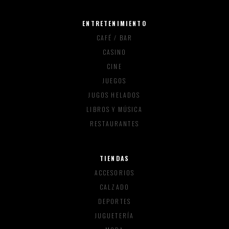
ENTRETENIMIENTO
CAFÉ / BAR
CASINO
CINE
JUEGOS
JUGOS HELADOS
LIBROS Y MÚSICA
RESTAURANTES
TIENDAS
ACCESORIOS
CALZADO
DEPORTES
JUGUETERÍA