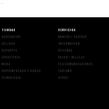
TIENDAS
SERVICIOS
ACCESORIOS
BANCOS / CAJEROS
CALZADO
INFORMACIÓN
DEPORTES
OFICINAS
JUGUETERÍA
SALUD / BELLEZA
MODA
TELECOMUNICACIONES
SUPERMERCADO Y HOGAR
TURISMO
TECNOLOGÍA
OTROS