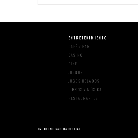
ENTRETENIMIENTO
CAFÉ / BAR
CASINO
CINE
JUEGOS
JUGOS HELADOS
LIBROS Y MÚSICA
RESTAURANTES
BY:
ID INTERACTÚA DIGITAL